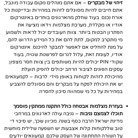
זיהוי של מבקרים
– אם אתם מנהלים מקום עבודה מוגבל,
אתם חייבים להיות מסוגלים לזהות במהירות ובדייקנות כל
אורח נכנס. בעוד שחלק מהארגונים בוחרים באינטרקום
אודיו או מקלדת, מערכת מצלמות וידאו מציעה את
הפתרון הבטוח ביותר. צוות העובדים יכול לראות ולשמוע
מי מתקרב למקום, לתת להם את כל המידע הדרוש להם,
על מנת להחליט אם לאפשר למבקר להיכנס. אינטרקום
אודיו, לעומת זאת, עלול לגרום לפרשנות שגויה, בעוד
שקודי PIN יכולים להיות משותפים בין צוות חסר מצפון.
עסקים הפונים לציבור הרחב יכולים להפיק תועלת
מהיכולת לזהות לקוחות באופן מידי. לרבות – לקמעונאים
יש את היכולת לפקח על מבקרים והם מסוגלים להצביע
במהירות על כל מי שמהווה סיכון להסרה.
בעזרת מצלמות אבטחה כולל התקנה ממתקין מוסמך
תוכלו לצמצם גניבות
– גניבה עולה לארגונים במרחבי
מדינת ישראל הרבה כסף בשנה. מכיוון שכך, יש סיכוי די
טוב שללקוחות קלות אצבעות יש השפעה שלילית מוחשית
על השורה התחתונה של העסק שלכם. קמעונאים יודעים