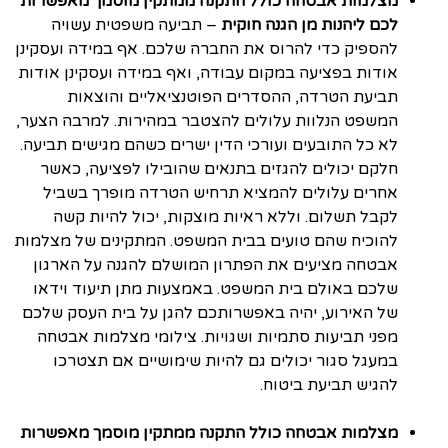
מצלמות אבטחה כולל התקנה ממתקין מוסמך מאפשרות
לכם ליהנות מן הגנה חוקית
– תביעה משפטית עשויה
להספיק כדי להרוס את החברה שלכם. אף במידה ועסקינן
אודות בפציעה במקום עבודה, ואף במידה ועסקינן אודות
תביעת הטרדה, ההסדרים הפוטנציאליים והוצאות
המשפט הנלוות עלולים להצטבר במהירות. למרבה הצער,
לא כל התובעים ועורכי הדין ישרים כשהם מגישים תביעה.
חלקם יכולים להגזים בתנאים שהובילו לפציעה, כאשר
אחרים עלולים להמציא תרחיש הטרדה מופרך בשביל
לקבל תשלום. וללא ראיות מוצקות, יכול להיות קשה
להוכיח שהם טועים בבית המשפט. המתקינים של מצלמות
אבטחה מציעים את הפתרון המושלם להגנה על הארגון
שלכם באולם בית המשפט. באמצעות מתן תיעוד וידאו
של האירוע, יהיה באפשרותכם להגן על בית העסק שלכם
מפני תביעות סתמיות ושגויות. צילומי מצלמות אבטחה
במעגל סגור יכולים גם להיות שימושיים אם תצטרכו
להגיש תביעת ביטוח.
מצלמות אבטחה כולל התקנה ממתקין מוסמך מאפשרות