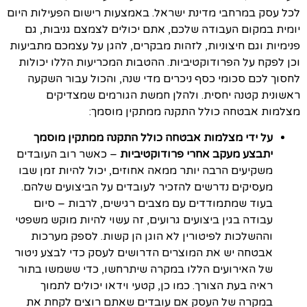
לכל עסק במרחבי מדינת ישראל. באמצעות רישום הפעילות היום
יומית במקום העבודה שלכם, אתם יכולים לצמצם גניבות, גם
פנימיות וגם חיצוניות, לזהות מבקרים, להגן על עצמכם מתביעות
וכן לפקח על הפרודוקטיביות. ההטבות המכריעות הללו יכולות
לחסוך לכם סכומי כסף ניכרים מדי שנה, והכול עבור השקעה
ראשונית קטנה יחסית. ולהלן חמשת הגורמים שמצדיקים
מצלמות אבטחה כולל התקנה ממתקין מוסמך:
על ידי מצלמות אבטחה כולל התקנה ממתקין מוסמך
יתבצע מעקב אחרי פרודוקטיביות
– כאשר רוב העובדים
משקיעים הרבה יותר ממאה אחוזים, יכול להיות זמן שבו
מעסיקים נדרשים להזכיר לעובדים על הביצועים שלהם.
בעוד שמתמודדים עם מצבים רגישים, לרבות – סיום
עבודה בגין ביצועים גרועים, זה עשוי להיות מוקש משפטי
וההשלכות לפיטורין לא הוגן הן קשות. לספק מערכות
אבטחה יש את המוצרים הדרושים לעסק כדי לבצע ניטור
של האירועים הללו במקרה שיתרחשו, כדי ששמשו בתור
ראיה בעת הצורך. כמו כן, קטעי וידאו יכולים לתמוך
במקרה של העסק אם עובדים שאתם רוצים לקחת את